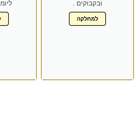
ובקבוקים .
ליומי
למחלקה
ל