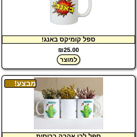
ספל קומיקס באנג!
₪
25.00
למוצר
מבצע!
ספל לבן אהבה ברוסית