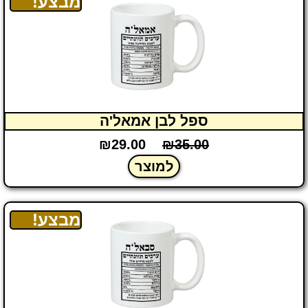
מבצע!
ספל לבן אמאל'ה
₪
29.00
₪
35.00
למוצר
מבצע!