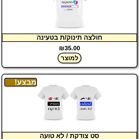
חולצה תינוק/ת בטעינה
₪
35.00
למוצר
מבצע!
סט צודקת / לא טועה