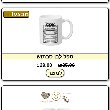
מבצע!
ספל לבן סבתוש
₪
29.00
₪
35.00
למוצר