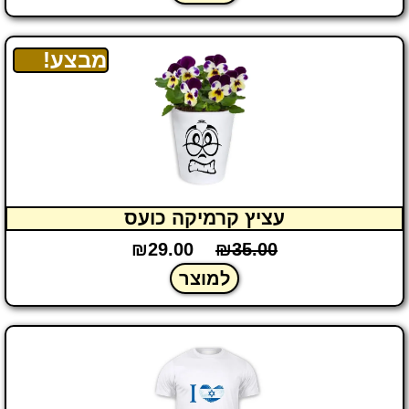
מבצע!
עציץ קרמיקה כועס
₪
29.00
₪
35.00
למוצר