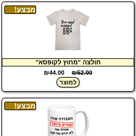
מבצע!
חולצה "מחוץ לקופסא"
₪
44.00
₪
52.00
למוצר
מבצע!