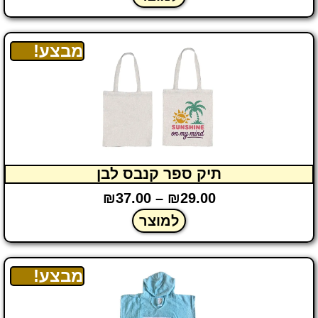
מבצע!
תיק ספר קנבס לבן
₪
37.00
–
₪
29.00
למוצר
מבצע!