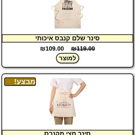
סינר שלם קנבס איכותי
₪
109.00
₪
119.00
למוצר
מבצע!
סינר חצי מקנבס