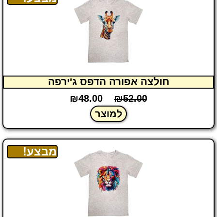
חולצה אפורה הדפס ג'ירפה
₪
48.00
₪
52.00
למוצר
מבצע!