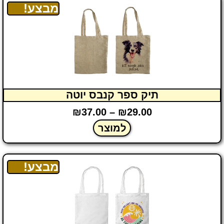
מבצע!
תיק ספר קנבס יוטה
₪
37.00
–
₪
29.00
למוצר
מבצע!