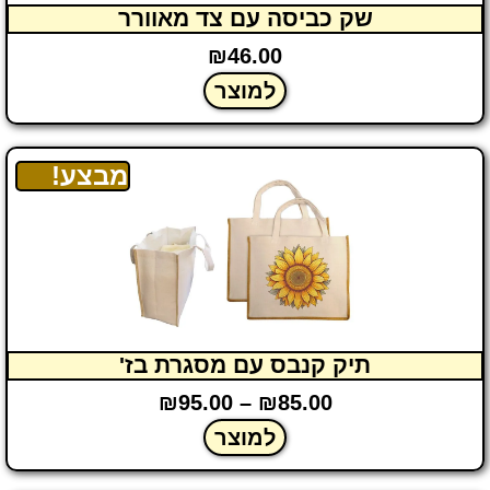
שק כביסה עם צד מאוורר
₪
46.00
למוצר
מבצע!
תיק קנבס עם מסגרת בז'
₪
95.00
–
₪
85.00
למוצר