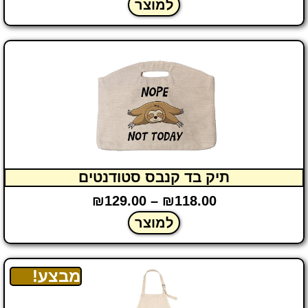
למוצר
תיק בד קנבס סטודנטים
₪
129.00
–
₪
118.00
למוצר
מבצע!