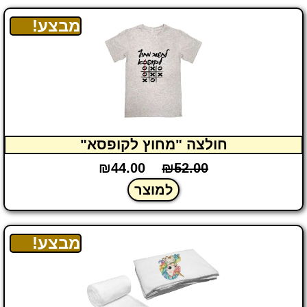
מבצע!
חולצה "מחוץ לקופסא"
₪
44.00
₪
52.00
למוצר
מבצע!