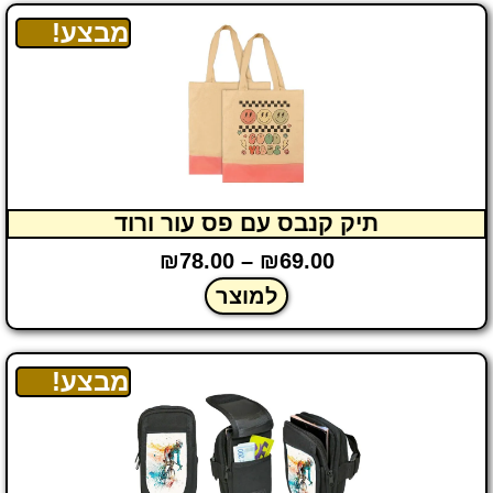
מבצע!
תיק קנבס עם פס עור ורוד
₪
78.00
–
₪
69.00
למוצר
מבצע!