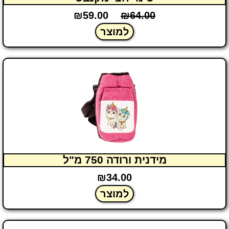
₪
59.00
₪
64.00
למוצר
מידנית ורודה 750 מ"ל
₪
34.00
למוצר