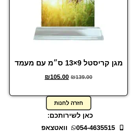
מגן קריסטל 9×13 ס״מ עם מעמד
₪
105.00
₪
139.00
הוסף לסל
חזרה לחנות
כאן לשירותכם:
054-4635515
וואטצאפ