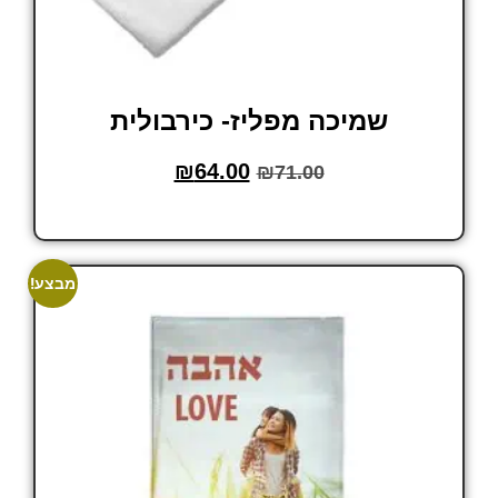
שמיכה מפליז- כירבולית
₪
64.00
₪
71.00
הוסף לסל
מבצע!