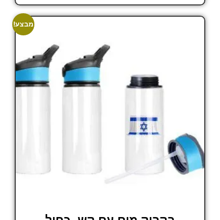
מבצע!
בקבוק מים עם קש- כחול