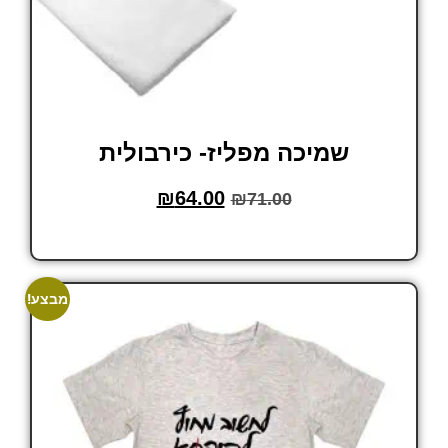
שמיכה מפליז- כירבולית
₪
64.00
₪
71.00
הוסף לסל
מבצע!