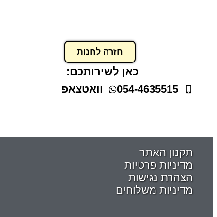
תיק שרוכים קנבס קינמון
₪
37.00
–
₪
29.00
חזרה לחנות
הוסף לסל
כאן לשירותכם:
054-4635515
וואטצאפ
תקנון האתר
מדיניות פרטיות
הצהרת נגישות
מדיניות משלוחים