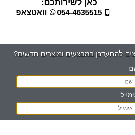
כאן לשירותכם:
054-4635515
וואטצאפ
צים להתעדכן במבצעים ומוצרים חדשים?
ם
מייל
אני מאשר/ת את
מדיניות הפרטיות
ומסכים/ה
מידע ישמש למענה לפנייה ולמטרות המפורטות בה.