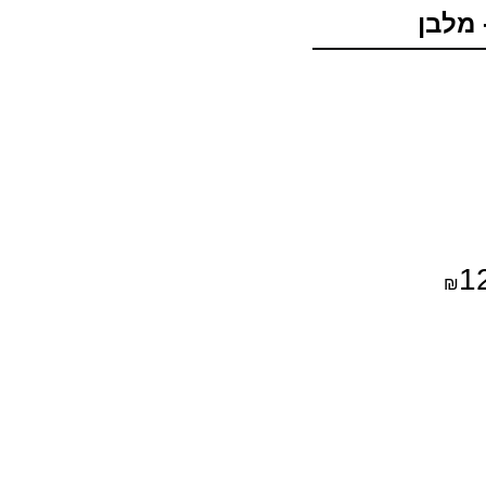
 מלבן
1
₪