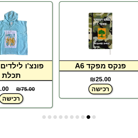
מ
פנקס מפקד A6
פונצ'ו לילדים כות
תכלת
₪
25.00
₪
69.00
רכישה
₪
75.00
רכישה