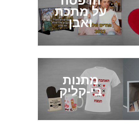
הדפסה
על מתכת
ואבן
מתנות
בי-קליק