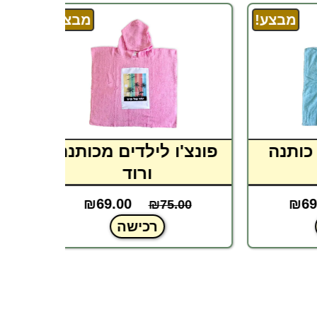
בצע!
מבצע!
נה
פונצ'ו לילדים מכותנה
פונצ'
ורוד
.00
₪
69.00
₪
75.00
רכישה