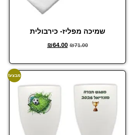
שמיכה מפליז- כירבולית
₪
64.00
₪
71.00
הוסף לסל
מבצע!