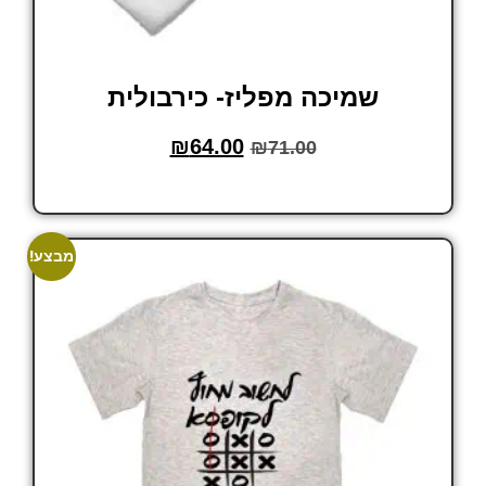
שמיכה מפליז- כירבולית
₪
64.00
₪
71.00
הוסף לסל
מבצע!