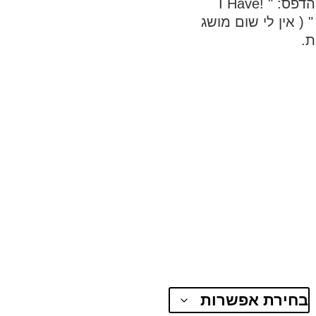
חולצת דרייפיט לבנה, מידות מבוגר עם הדפס: " !I Have
Absolutely No Idea What I Am Doin " ( אין לי שום מושג
ת.