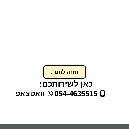
מגן קריסטל 9×13 ס״מ עם מעמד
₪
139.00
₪
105.00
הוסף לסל
חזרה לחנות
כאן לשירותכם:
054-4635515
וואטצאפ