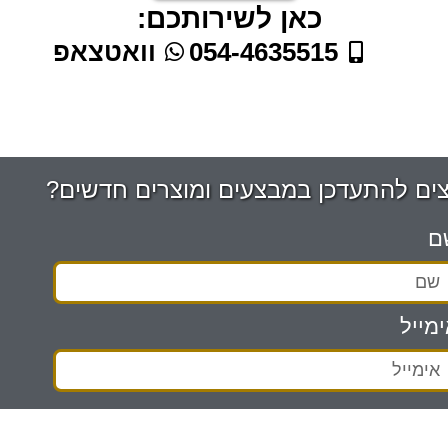
כאן לשירותכם:
054-4635515
וואטצאפ
צים להתעדכן במבצעים ומוצרים חדשים?
ם
מייל
אני מאשר/ת את
מדיניות הפרטיות
ומסכים/ה
מידע ישמש למענה לפנייה ולמטרות המפורטות בה.